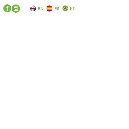
PT
EN
ES