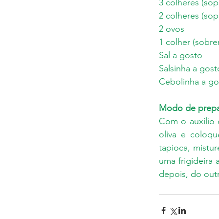
3 colheres (so
2 colheres (sop
2 ovos
1 colher (sobre
Sal a gosto
Salsinha a gost
Cebolinha a go
Modo de prepa
Com o auxílio d
oliva e coloqu
tapioca, mistu
uma frigideira
depois, do outr