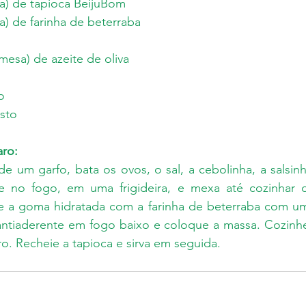
pa) de tapioca BeijuBom
a) de farinha de beterraba
mesa) de azeite de oliva
o
sto
ro: 
e um garfo, bata os ovos, o sal, a cebolinha, a salsinh
e no fogo, em uma frigideira, e mexa até cozinhar o
re a goma hidratada com a farinha de beterraba com um
 antiaderente em fogo baixo e coloque a massa. Cozinhe
o. Recheie a tapioca e sirva em seguida.