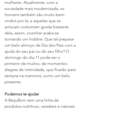
mulheres. Atualmente, com a 
sociedade mais modernizada, os 
homens também são muito bem-
vindos por lá, e aqueles que se 
arriscam costumam gostar bastante 
dela, assim, cozinhar acaba se 
tornando um hobbie. Que tal preparar 
um belo almoço de Dia dos Pais com a 
ajuda do seu pai ou do seu filho? O 
domingo do dia 11 pode ser o 
primeiro de muitos, de momentos 
alegres de intimidade, que ficarão para 
sempre na memória, como um belo 
presente.
Podemos te ajudar
A BeijuBom tem uma linha de 
produtos nutritivos, versáteis e naturais 
que pode servir de base para receitas 