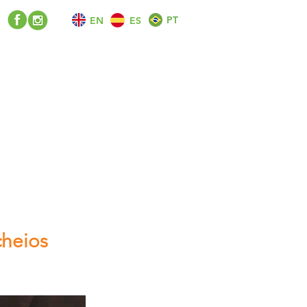
PT
EN
ES
cheios