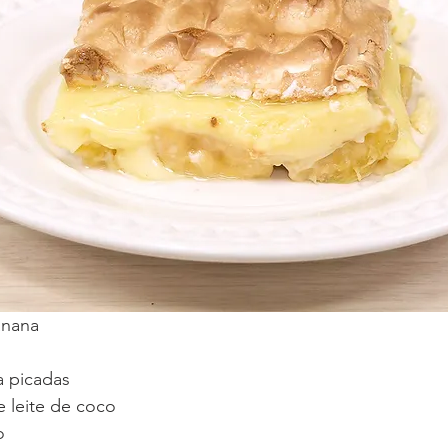
anana
a picadas
de leite de coco
o