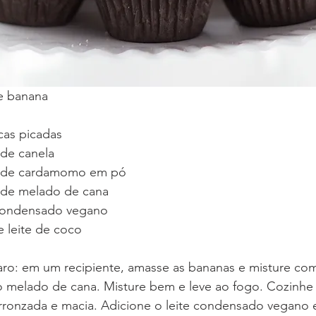
de banana
cas picadas
 de canela
a) de cardamomo em pó
) de melado de cana
e condensado vegano
de leite de coco
o: em um recipiente, amasse as bananas e misture com 
melado de cana. Misture bem e leve ao fogo. Cozinhe 
ronzada e macia. Adicione o leite condensado vegano e 