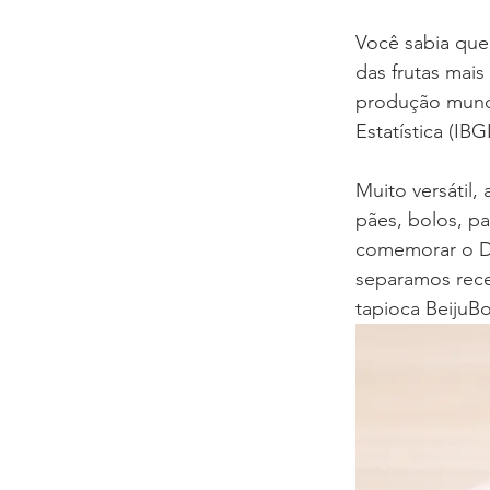
Você sabia que
das frutas mai
produção mundia
Estatística (IBG
Muito versátil,
pães, bolos, pa
comemorar o Di
separamos rece
tapioca BeijuB