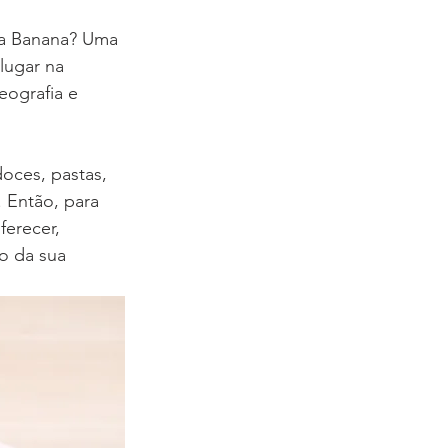
da Banana? Uma 
lugar na 
eografia e 
doces, pastas, 
. Então, para 
erecer, 
o da sua 