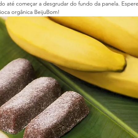
do até começar a desgrudar do fundo da panela. Espere 
pioca orgânica BeijuBom!