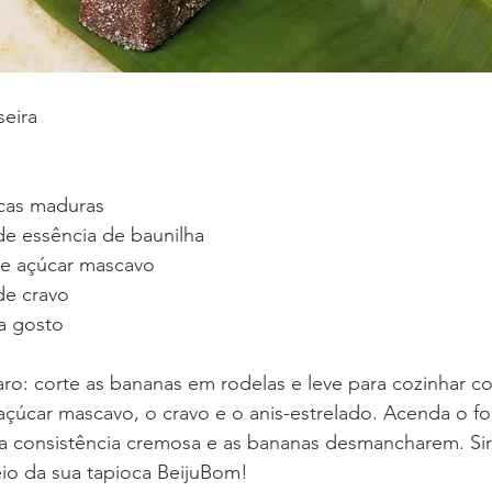
seira
cas maduras
 de essência de baunilha
 de açúcar mascavo
 de cravo
 a gosto
o: corte as bananas em rodelas e leve para cozinhar co
açúcar mascavo, o cravo e o anis-estrelado. Acenda o f
ma consistência cremosa e as bananas desmancharem. Si
eio da sua tapioca BeijuBom!