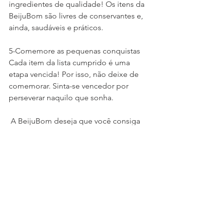
ingredientes de qualidade! Os itens da 
BeijuBom são livres de conservantes e, 
ainda, saudáveis e práticos.
5-Comemore as pequenas conquistas
Cada item da lista cumprido é uma 
etapa vencida! Por isso, não deixe de 
comemorar. Sinta-se vencedor por 
perseverar naquilo que sonha.
 A BeijuBom deseja que você consiga 
conquistar tudo o que almeja para este 
ano. Esperança, paz e harmonia para 
um 2020 feliz!